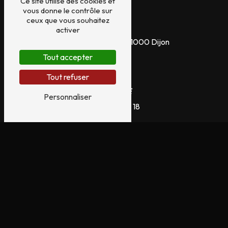
Ce site utilise des cookies et
vous donne le contrôle sur
ceux que vous souhaitez
Adresse
activer
99 Rue d'Auxonne, 21000 Dijon
Tout accepter
Tout refuser
Téléphone
Personnaliser
03 80 63 77 18
E-mail
merlin-saz-tattoo@hotmail.com
N'hésitez pas à