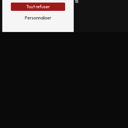
03 80 63 77 18
Tout refuser
Personnaliser
E-mail
merlin-saz-tattoo@hotmail.com
N'hésitez pas à
nous contacter