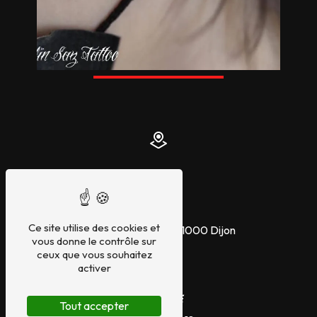
Adresse
Ce site utilise des cookies et
99 Rue d'Auxonne, 21000 Dijon
vous donne le contrôle sur
ceux que vous souhaitez
activer
Téléphone
Tout accepter