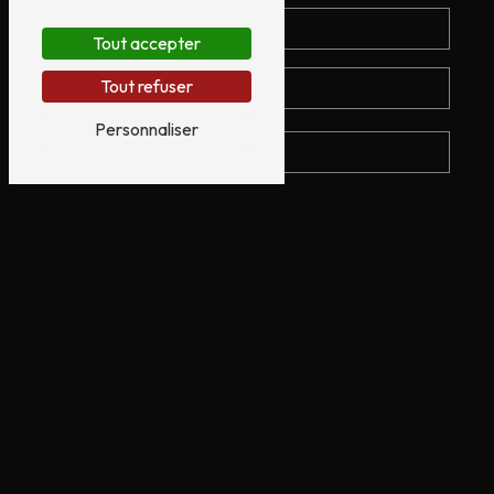
Tout accepter
Tout refuser
Personnaliser
En cochant cette case, j'accepte les conditions
particulières ci-dessous **