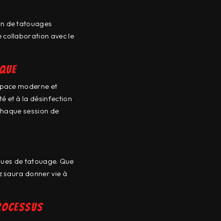
ion de tatouages
 collaboration avec le
ique
espace moderne et
té et à la désinfection
 chaque session de
iques de tatouage. Que
az saura donner vie à
rocessus