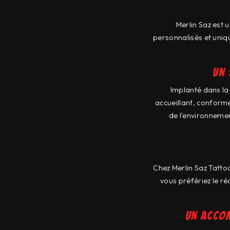
Merlin Saz est 
personnalisés et uniq
Un 
Implanté dans la
accueillant, conforme 
de l'environnemen
Chez Merlin Saz Tatto
vous préfériez le ré
Un acco