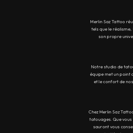
Merlin Saz Tattoo ré
tels que le réalisme,
son propre univer
Notre studio de tato
équipe met un point d
et le confort de no
Chez Merlin Saz Tattoo
tatouages. Que vous s
sauront vous consei