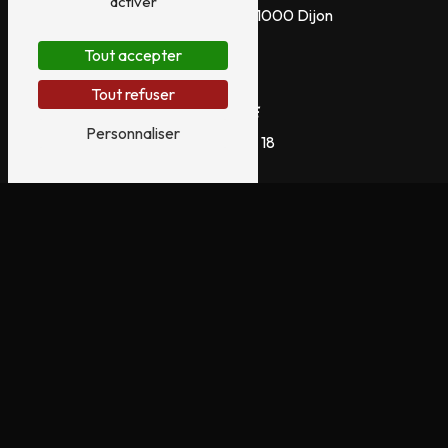
activer
99 Rue d'Auxonne, 21000 Dijon
Tout accepter
Tout refuser
Téléphone
Personnaliser
03 80 63 77 18
E-mail
merlin-saz-tattoo@hotmail.com
N'hésitez pas à
nous contacter