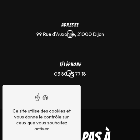
Adresse
99 Rue d'Auxonne, 21000 Dijon
Téléphone
03 80 63 77 18
E-mail
Ce site utilise des cookies et
merlin-saz-tattoo@hotmail.com
vous donne le contrôle sur
ceux que vous souhaitez
activer
N'hésitez pas à